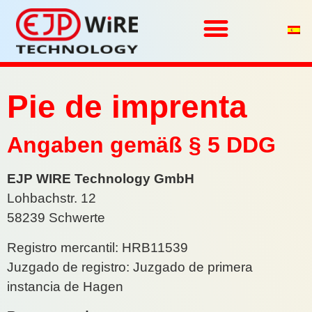
Página de inicio
Quiénes somos
Ejemplos de aplicación
Póngase en contacto con
Póngase en contacto con
Pie de imprenta
Angaben gemäß § 5 DDG
EJP WIRE Technology GmbH
Lohbachstr. 12
58239 Schwerte
Registro mercantil: HRB11539
Juzgado de registro: Juzgado de primera
instancia de Hagen