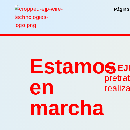
Página 
Estamos
En
EJ
pretra
en
realiz
marcha