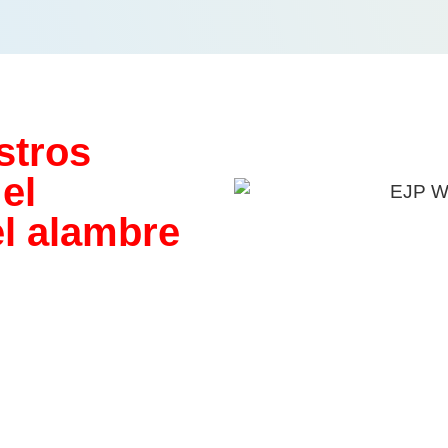
stros
el
el alambre